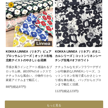
3
4
KOKKA LINNEA（リネア）ピュア
KOKKA LINNEA（リネア）ボタニ
ブロッサムシリーズ｜オックス生地
カルシリーズ｜コットンリネンシー
北欧テイストのやさしいお花柄
チング生地 #オフホワイト
手描き風ラインとアート感溢れるブ
ナチュラルなモダンフラワーデザイ
ロッサム柄。綿100%のオックスで
ンが印象的なLINNEAシリーズ。コ
ナチュラルな風合い。小物作りから
ットンリネン生地で柔らかさとシャ
家庭アイテムまで幅広く。
リ感を兼ね備え、バッグからエプロ
ンまで幅広く活躍。
88円(税込97円)
112円(税込123円)
もっと見る