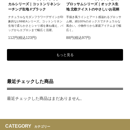
カルシリーズ｜コットンリネンシ
ブロッサムシリーズ｜オックス生
ーチング生地 #ブラック
地 北欧テイストのやさしいお花柄
ナチュラルなモダンフラワーデザインが印
手描き風ラインとアート感溢れるブロッサ
象的なLINNEAシリーズ。コットンリネン
ム柄。綿100%のオックスでナチュラルな
生地で柔らかさとシャリ感を兼ね備え、バ
風合い。小物作りから家庭アイテムまで幅
ッグからエプロンまで幅広く活躍。
広く。
112円(税込123円)
88円(税込97円)
もっと見る
最近チェックした商品
最近チェックした商品はまだありません。
CATEGORY
カテゴリー