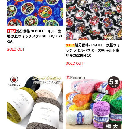
処分価格70％OFF キルト生
地/妖怪ウォッチメダル柄 GQ5671
-1A
処分価格70％OFF 妖怪ウォ
SOLD OUT
ッチ メダルバスターズ柄 キルト生
地 GQ5126H-1C
SOLD OUT