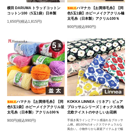
横田 DARUMA トラッドコットン
ハマナカ 【お買得毛糸】【同
コットン100（5玉1袋）日本製
色5玉1袋】ホビーメイクアクリル極
太毛糸（日本製）アクリル100％
1,650円(税込1,815円)
900円(税込990円)
ハマナカ 【お買得毛糸】【同
KOKKA LINNEA（リネア）ピュア
色5玉1袋】ホビーメイクアクリル並
ブロッサムシリーズ｜オックス生地
太毛糸（日本製）アクリル100％
北欧テイストのやさしいお花柄
900円(税込990円)
手描き風ラインとアート感溢れるブロッサ
ム柄。綿100%のオックスでナチュラルな
風合い。小物作りから家庭アイテムまで幅