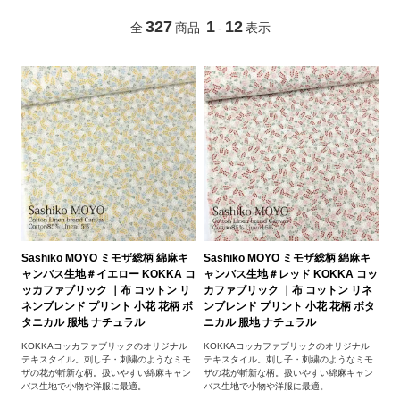
327
1
12
全
商品
-
表示
Sashiko MOYO ミモザ総柄 綿麻キ
Sashiko MOYO ミモザ総柄 綿麻キ
ャンバス生地＃イエロー KOKKA コ
ャンバス生地＃レッド KOKKA コッ
ッカファブリック ｜布 コットン リ
カファブリック ｜布 コットン リネ
ネンブレンド プリント 小花 花柄 ボ
ンブレンド プリント 小花 花柄 ボタ
タニカル 服地 ナチュラル
ニカル 服地 ナチュラル
KOKKAコッカファブリックのオリジナル
KOKKAコッカファブリックのオリジナル
テキスタイル。刺し子・刺繍のようなミモ
テキスタイル。刺し子・刺繍のようなミモ
ザの花が斬新な柄。扱いやすい綿麻キャン
ザの花が斬新な柄。扱いやすい綿麻キャン
バス生地で小物や洋服に最適。
バス生地で小物や洋服に最適。