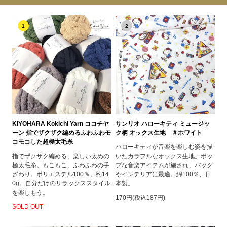
1
2
KIYOHARA Kokichi Yarn ココチヤ
サンリオ ハローキティ ミュージッ
ーン 指でザクザク編めるふわふわモ
ク柄 オックス生地 ＃ホワイト
コモコした超極太毛糸
ハローキティが音楽を楽しむ姿を描
指でザクザク編める、楽しい太めの
いたカラフルなオックス生地。ポッ
極太毛糸。もこもこ、ふわふわの手
プな音楽アイテムが施され、バッグ
ざわり。ポリエステル100％、約14
やインテリアに最適。綿100％、日
0g。自分だけのリラックススタイル
本製。
を楽しもう。
170円(税込187円)
SOLD OUT