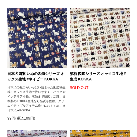
日本犬図案 いぬの図鑑シリーズ オ
猫柄 図鑑シリーズ オックス生地 #
ックス生地 #ネイビー KOKKA
生成 KOKKA
日本犬の魅力がいっぱい詰まった図鑑柄生
SOLD OUT
地！オックス生地で扱いやすく、バッグや
インテリア小物、衣類まで幅広く活躍。日
本製のKOKKA生地なら品質も抜群。クリ
エイティブなアイテム作りにおすすめ。 #
日本犬 #KOKKA
99円(税込109円)