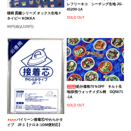
レフリーネコ シーチング生地 JG-
45200-1A
猫柄 図鑑シリーズ オックス生地 #
SOLD OUT
ネイビー KOKKA
99円(税込109円)
処分価格70％OFF キルト生
地/妖怪ウォッチメダル柄 GQ5671
-1A
SOLD OUT
バイリーン接着芯/やわらかタ
イプ JF-1【クロネコDM便対応】