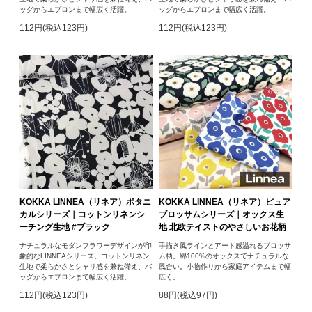
ッグからエプロンまで幅広く活躍。
ッグからエプロンまで幅広く活躍。
112円(税込123円)
112円(税込123円)
KOKKA LINNEA（リネア）ボタニ
KOKKA LINNEA（リネア）ピュア
カルシリーズ｜コットンリネンシ
ブロッサムシリーズ｜オックス生
ーチング生地 #ブラック
地 北欧テイストのやさしいお花柄
ナチュラルなモダンフラワーデザインが印
手描き風ラインとアート感溢れるブロッサ
象的なLINNEAシリーズ。コットンリネン
ム柄。綿100%のオックスでナチュラルな
生地で柔らかさとシャリ感を兼ね備え、バ
風合い。小物作りから家庭アイテムまで幅
ッグからエプロンまで幅広く活躍。
広く。
112円(税込123円)
88円(税込97円)