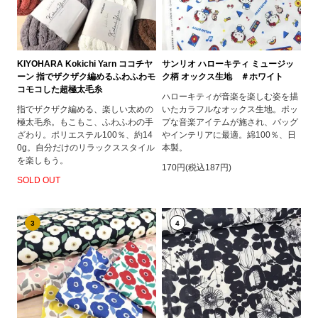
KIYOHARA Kokichi Yarn ココチヤ
サンリオ ハローキティ ミュージッ
ーン 指でザクザク編めるふわふわモ
ク柄 オックス生地 ＃ホワイト
コモコした超極太毛糸
ハローキティが音楽を楽しむ姿を描
指でザクザク編める、楽しい太めの
いたカラフルなオックス生地。ポッ
極太毛糸。もこもこ、ふわふわの手
プな音楽アイテムが施され、バッグ
ざわり。ポリエステル100％、約14
やインテリアに最適。綿100％、日
0g。自分だけのリラックススタイル
本製。
を楽しもう。
170円(税込187円)
SOLD OUT
3
4