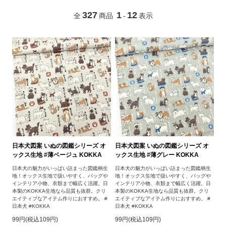
327
1
12
全
商品
-
表示
日本犬図案 いぬの図鑑シリーズ オ
日本犬図案 いぬの図鑑シリーズ オ
ックス生地 #薄ベージュ KOKKA
ックス生地 #薄グレー KOKKA
日本犬の魅力がいっぱい詰まった図鑑柄生
日本犬の魅力がいっぱい詰まった図鑑柄生
地！オックス生地で扱いやすく、バッグや
地！オックス生地で扱いやすく、バッグや
インテリア小物、衣類まで幅広く活躍。日
インテリア小物、衣類まで幅広く活躍。日
本製のKOKKA生地なら品質も抜群。クリ
本製のKOKKA生地なら品質も抜群。クリ
エイティブなアイテム作りにおすすめ。 #
エイティブなアイテム作りにおすすめ。 #
日本犬 #KOKKA
日本犬 #KOKKA
99円(税込109円)
99円(税込109円)