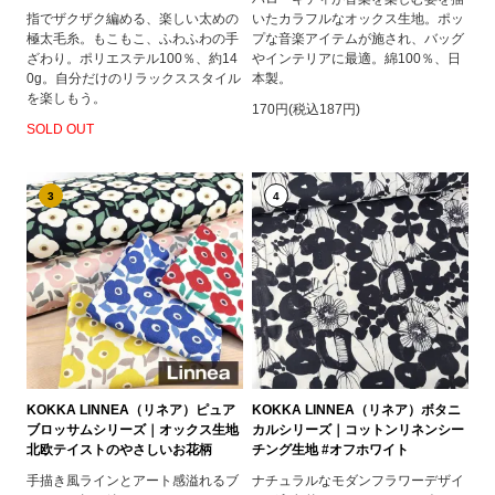
指でザクザク編める、楽しい太めの
いたカラフルなオックス生地。ポッ
極太毛糸。もこもこ、ふわふわの手
プな音楽アイテムが施され、バッグ
ざわり。ポリエステル100％、約14
やインテリアに最適。綿100％、日
0g。自分だけのリラックススタイル
本製。
を楽しもう。
170円(税込187円)
SOLD OUT
3
4
KOKKA LINNEA（リネア）ピュア
KOKKA LINNEA（リネア）ボタニ
ブロッサムシリーズ｜オックス生地
カルシリーズ｜コットンリネンシー
北欧テイストのやさしいお花柄
チング生地 #オフホワイト
手描き風ラインとアート感溢れるブ
ナチュラルなモダンフラワーデザイ