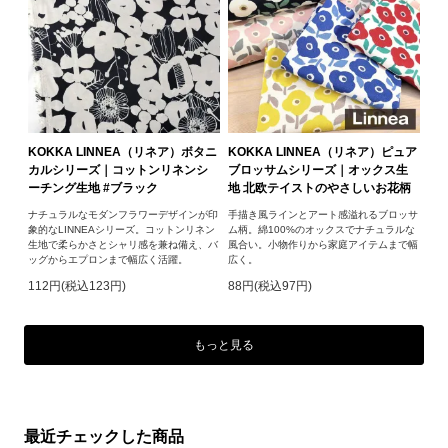
KOKKA LINNEA（リネア）ボタニ
KOKKA LINNEA（リネア）ピュア
カルシリーズ｜コットンリネンシ
ブロッサムシリーズ｜オックス生
ーチング生地 #ブラック
地 北欧テイストのやさしいお花柄
ナチュラルなモダンフラワーデザインが印
手描き風ラインとアート感溢れるブロッサ
象的なLINNEAシリーズ。コットンリネン
ム柄。綿100%のオックスでナチュラルな
生地で柔らかさとシャリ感を兼ね備え、バ
風合い。小物作りから家庭アイテムまで幅
ッグからエプロンまで幅広く活躍。
広く。
112円(税込123円)
88円(税込97円)
もっと見る
最近チェックした商品