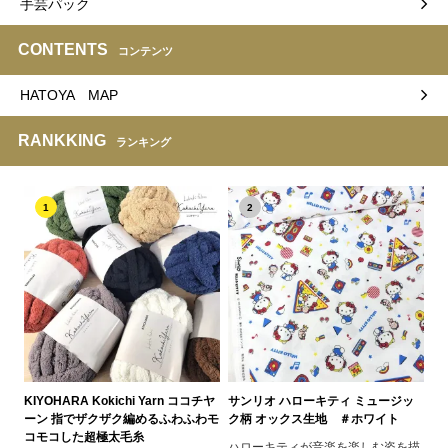
手芸パック
CONTENTS
コンテンツ
HATOYA MAP
RANKKING
ランキング
1
2
KIYOHARA Kokichi Yarn ココチヤ
サンリオ ハローキティ ミュージッ
ーン 指でザクザク編めるふわふわモ
ク柄 オックス生地 ＃ホワイト
コモコした超極太毛糸
ハローキティが音楽を楽しむ姿を描