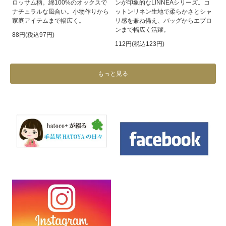
ロッサム柄。綿100%のオックスで
ンが印象的なLINNEAシリーズ。コ
ナチュラルな風合い。小物作りから
ットンリネン生地で柔らかさとシャ
家庭アイテムまで幅広く。
リ感を兼ね備え、バッグからエプロ
ンまで幅広く活躍。
88円(税込97円)
112円(税込123円)
もっと見る