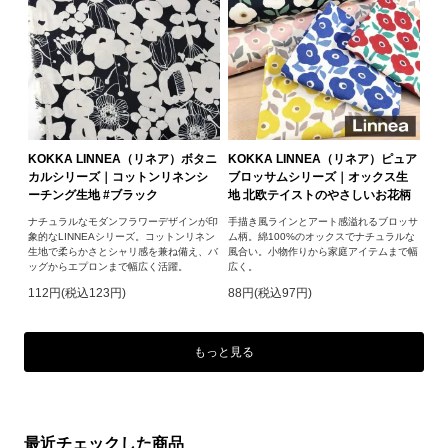
KOKKA LINNEA（リネア）ボタニ
KOKKA LINNEA（リネア）ピュア
カルシリーズ｜コットンリネンシ
ブロッサムシリーズ｜オックス生
ーチング生地 #ブラック
地 北欧テイストのやさしいお花柄
ナチュラルなモダンフラワーデザインが印
手描き風ラインとアート感溢れるブロッサ
象的なLINNEAシリーズ。コットンリネン
ム柄。綿100%のオックスでナチュラルな
生地で柔らかさとシャリ感を兼ね備え、バ
風合い。小物作りから家庭アイテムまで幅
ッグからエプロンまで幅広く活躍。
広く。
112円(税込123円)
88円(税込97円)
もっと見る
最近チェックした商品