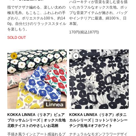
ハローキティが音楽を楽しむ姿を描
指でザクザク編める、楽しい太めの
いたカラフルなオックス生地。ポッ
極太毛糸。もこもこ、ふわふわの手
プな音楽アイテムが施され、バッグ
ざわり。ポリエステル100％、約14
やインテリアに最適。綿100％、日
0g。自分だけのリラックススタイル
本製。
を楽しもう。
170円(税込187円)
SOLD OUT
3
4
KOKKA LINNEA（リネア）ピュア
KOKKA LINNEA（リネア）ボタニ
ブロッサムシリーズ｜オックス生地
カルシリーズ｜コットンリネンシー
北欧テイストのやさしいお花柄
チング生地 #オフホワイト
手描き風ラインとアート感溢れるブ
ナチュラルなモダンフラワーデザイ