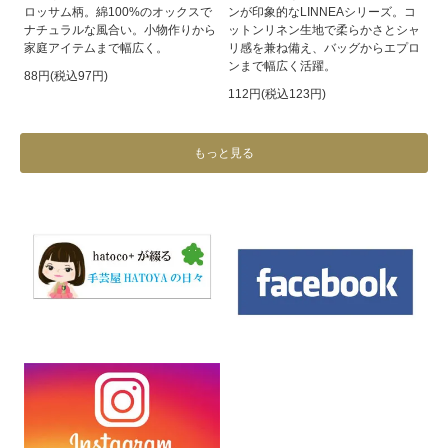
ロッサム柄。綿100%のオックスで
ンが印象的なLINNEAシリーズ。コ
ナチュラルな風合い。小物作りから
ットンリネン生地で柔らかさとシャ
家庭アイテムまで幅広く。
リ感を兼ね備え、バッグからエプロ
ンまで幅広く活躍。
88円(税込97円)
112円(税込123円)
もっと見る