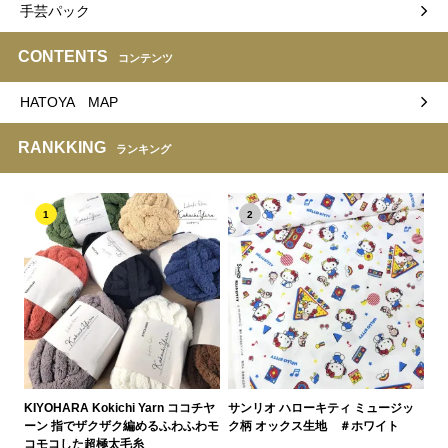
手芸パック
CONTENTS
コンテンツ
HATOYA MAP
RANKKING
ランキング
1
2
KIYOHARA Kokichi Yarn ココチヤ
サンリオ ハローキティ ミュージッ
ーン 指でザクザク編めるふわふわモ
ク柄 オックス生地 ＃ホワイト
コモコした超極太毛糸