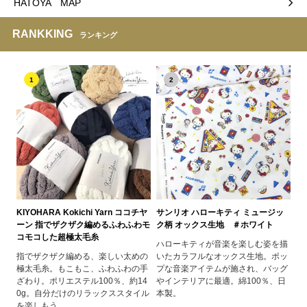
HATOYA MAP
RANKKING
ランキング
1
2
KIYOHARA Kokichi Yarn ココチヤ
サンリオ ハローキティ ミュージッ
ーン 指でザクザク編めるふわふわモ
ク柄 オックス生地 ＃ホワイト
コモコした超極太毛糸
ハローキティが音楽を楽しむ姿を描
指でザクザク編める、楽しい太めの
いたカラフルなオックス生地。ポッ
極太毛糸。もこもこ、ふわふわの手
プな音楽アイテムが施され、バッグ
ざわり。ポリエステル100％、約14
やインテリアに最適。綿100％、日
0g。自分だけのリラックススタイル
本製。
を楽しもう。