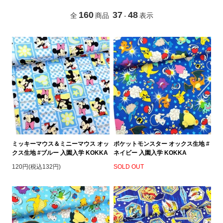
160
37
48
全
商品
-
表示
ミッキーマウス＆ミニーマウス オッ
ポケットモンスター オックス生地 #
クス生地 #ブルー 入園入学 KOKKA
ネイビー 入園入学 KOKKA
120円(税込132円)
SOLD OUT