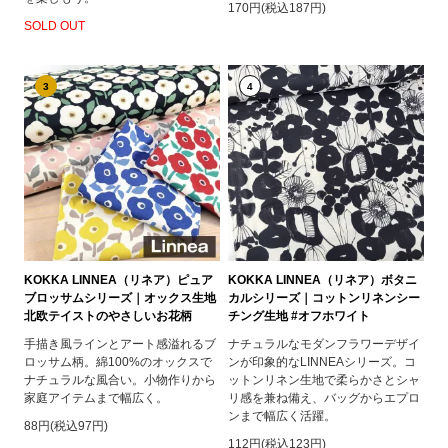
170円(税込187円)
SOLD OUT
3
4
KOKKA LINNEA（リネア）ピュア
KOKKA LINNEA（リネア）ボタニ
ブロッサムシリーズ｜オックス生地
カルシリーズ｜コットンリネンシー
北欧テイストのやさしいお花柄
チング生地 #オフホワイト
手描き風ラインとアート感溢れるブ
ナチュラルなモダンフラワーデザイ
ロッサム柄。綿100%のオックスで
ンが印象的なLINNEAシリーズ。コ
ナチュラルな風合い。小物作りから
ットンリネン生地で柔らかさとシャ
家庭アイテムまで幅広く。
リ感を兼ね備え、バッグからエプロ
ンまで幅広く活躍。
88円(税込97円)
112円(税込123円)