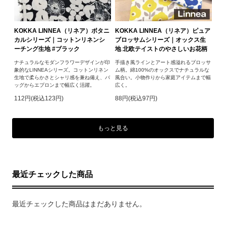
KOKKA LINNEA（リネア）ボタニ
KOKKA LINNEA（リネア）ピュア
カルシリーズ｜コットンリネンシ
ブロッサムシリーズ｜オックス生
ーチング生地 #ブラック
地 北欧テイストのやさしいお花柄
ナチュラルなモダンフラワーデザインが印
手描き風ラインとアート感溢れるブロッサ
象的なLINNEAシリーズ。コットンリネン
ム柄。綿100%のオックスでナチュラルな
生地で柔らかさとシャリ感を兼ね備え、バ
風合い。小物作りから家庭アイテムまで幅
ッグからエプロンまで幅広く活躍。
広く。
112円(税込123円)
88円(税込97円)
もっと見る
最近チェックした商品
最近チェックした商品はまだありません。