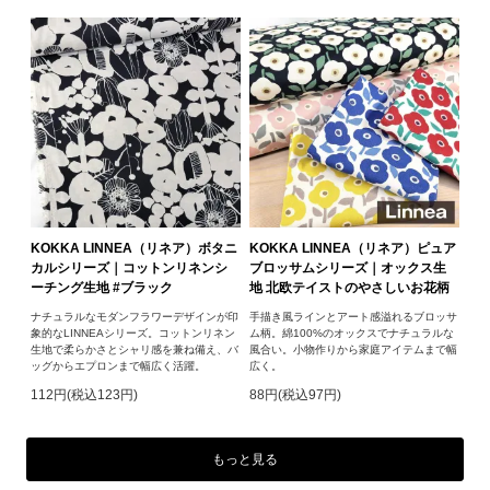
KOKKA LINNEA（リネア）ボタニ
KOKKA LINNEA（リネア）ピュア
カルシリーズ｜コットンリネンシ
ブロッサムシリーズ｜オックス生
ーチング生地 #ブラック
地 北欧テイストのやさしいお花柄
ナチュラルなモダンフラワーデザインが印
手描き風ラインとアート感溢れるブロッサ
象的なLINNEAシリーズ。コットンリネン
ム柄。綿100%のオックスでナチュラルな
生地で柔らかさとシャリ感を兼ね備え、バ
風合い。小物作りから家庭アイテムまで幅
ッグからエプロンまで幅広く活躍。
広く。
112円(税込123円)
88円(税込97円)
もっと見る