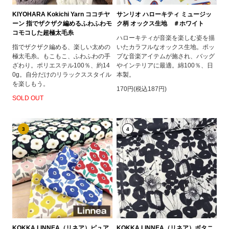
KIYOHARA Kokichi Yarn ココチヤ
サンリオ ハローキティ ミュージッ
ーン 指でザクザク編めるふわふわモ
ク柄 オックス生地 ＃ホワイト
コモコした超極太毛糸
ハローキティが音楽を楽しむ姿を描
指でザクザク編める、楽しい太めの
いたカラフルなオックス生地。ポッ
極太毛糸。もこもこ、ふわふわの手
プな音楽アイテムが施され、バッグ
ざわり。ポリエステル100％、約14
やインテリアに最適。綿100％、日
0g。自分だけのリラックススタイル
本製。
を楽しもう。
170円(税込187円)
SOLD OUT
3
4
KOKKA LINNEA（リネア）ピュア
KOKKA LINNEA（リネア）ボタニ