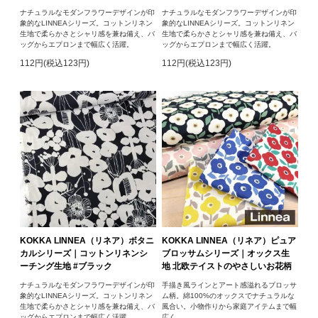
ナチュラルなモダンフラワーデザインが印
ナチュラルなモダンフラワーデザインが印
象的なLINNEAシリーズ。コットンリネン
象的なLINNEAシリーズ。コットンリネン
生地で柔らかさとシャリ感を兼ね備え、バ
生地で柔らかさとシャリ感を兼ね備え、バ
ッグからエプロンまで幅広く活躍。
ッグからエプロンまで幅広く活躍。
112円(税込123円)
112円(税込123円)
KOKKA LINNEA（リネア）ボタニ
KOKKA LINNEA（リネア）ピュア
カルシリーズ｜コットンリネンシ
ブロッサムシリーズ｜オックス生
ーチング生地 #ブラック
地 北欧テイストのやさしいお花柄
ナチュラルなモダンフラワーデザインが印
手描き風ラインとアート感溢れるブロッサ
象的なLINNEAシリーズ。コットンリネン
ム柄。綿100%のオックスでナチュラルな
生地で柔らかさとシャリ感を兼ね備え、バ
風合い。小物作りから家庭アイテムまで幅
ッグからエプロンまで幅広く活躍。
広く。