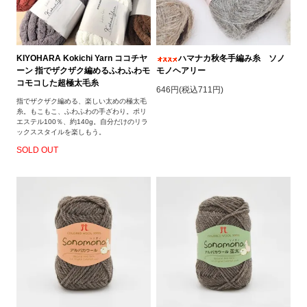
KIYOHARA Kokichi Yarn ココチヤ
ハマナカ秋冬手編み糸 ソノ
ーン 指でザクザク編めるふわふわモ
モノヘアリー
コモコした超極太毛糸
646円(税込711円)
指でザクザク編める、楽しい太めの極太毛
糸。もこもこ、ふわふわの手ざわり。ポリ
エステル100％、約140g。自分だけのリラ
ックススタイルを楽しもう。
SOLD OUT