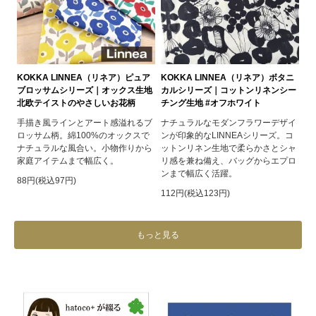
KOKKA LINNEA（リネア）ピュア
KOKKA LINNEA（リネア）ボタニ
ブロッサムシリーズ｜オックス生地
カルシリーズ｜コットンリネンシー
北欧テイストのやさしいお花柄
チング生地 #オフホワイト
手描き風ラインとアート感溢れるブ
ナチュラルなモダンフラワーデザイ
ロッサム柄。綿100%のオックスで
ンが印象的なLINNEAシリーズ。コ
ナチュラルな風合い。小物作りから
ットンリネン生地で柔らかさとシャ
家庭アイテムまで幅広く。
リ感を兼ね備え、バッグからエプロ
ンまで幅広く活躍。
88円(税込97円)
112円(税込123円)
もっと見る