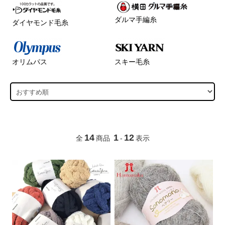
ダルマ手編糸
ダイヤモンド毛糸
オリムパス
スキー毛糸
14
1
12
全
商品
-
表示