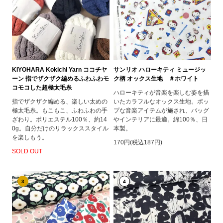
KIYOHARA Kokichi Yarn ココチヤ
サンリオ ハローキティ ミュージッ
ーン 指でザクザク編めるふわふわモ
ク柄 オックス生地 ＃ホワイト
コモコした超極太毛糸
ハローキティが音楽を楽しむ姿を描
指でザクザク編める、楽しい太めの
いたカラフルなオックス生地。ポッ
極太毛糸。もこもこ、ふわふわの手
プな音楽アイテムが施され、バッグ
ざわり。ポリエステル100％、約14
やインテリアに最適。綿100％、日
0g。自分だけのリラックススタイル
本製。
を楽しもう。
170円(税込187円)
SOLD OUT
3
4