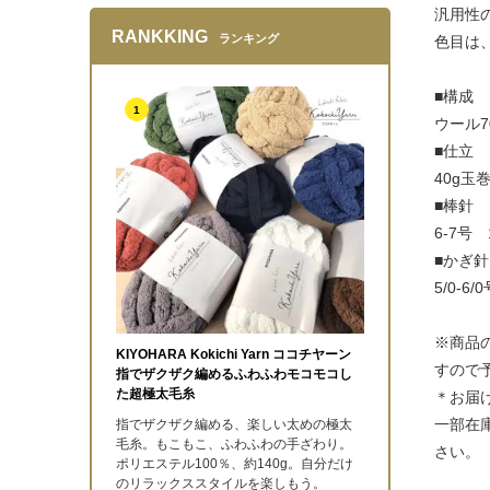
汎用性
RANKKING
ランキング
色目は
■構成
1
ウール
■仕立
40g玉巻
■棒針
6-7号 
■かぎ針
5/0-6
※商品
KIYOHARA Kokichi Yarn ココチヤーン
すので
指でザクザク編めるふわふわモコモコし
た超極太毛糸
＊お届
一部在
指でザクザク編める、楽しい太めの極太
毛糸。もこもこ、ふわふわの手ざわり。
さい。
ポリエステル100％、約140g。自分だけ
のリラックススタイルを楽しもう。