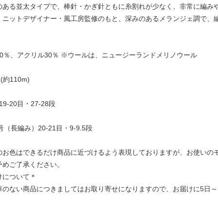
のある並太タイプで、棒針・かぎ針ともに糸割れが少なく、非常に編み
、ニットデザイナー・風工房監修のもと、深みのあるメランジェ調で、編
70％、アクリル30％ ※ウールは、ニュージーランドメリノウール
(約110m)
19-20目・27-28段
/0号（長編み）20-21目・9-9.5段
のお色はできるだけ商品に近づけるよう表現しておりますが、お使いの
予めご了承ください。
けについて＊
庫のない商品につきましてはお取り寄せになりますので、お届けに5日～