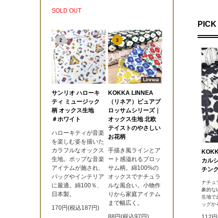
SOLD OUT
PICK
2
3
サンリオ ハローキ
KOKKA LINNEA
ティ ミュージック
（リネア）ピュアブ
柄 オックス生地
ロッサムシリーズ｜
＃ホワイト
オックス生地 北欧
テイストのやさしい
ハローキティが音楽
お花柄
を楽しむ姿を描いた
カラフルなオックス
手描き風ラインとア
KOK
生地。ポップな音楽
ート感溢れるブロッ
カル
アイテムが施され、
サム柄。綿100%の
チング
バッグやインテリア
オックスでナチュラ
ナチュ
に最適。綿100％、
ルな風合い。小物作
象的な
日本製。
りから家庭アイテム
生地で
まで幅広く。
ッグか
170円(税込187円)
88円(税込97円)
112円