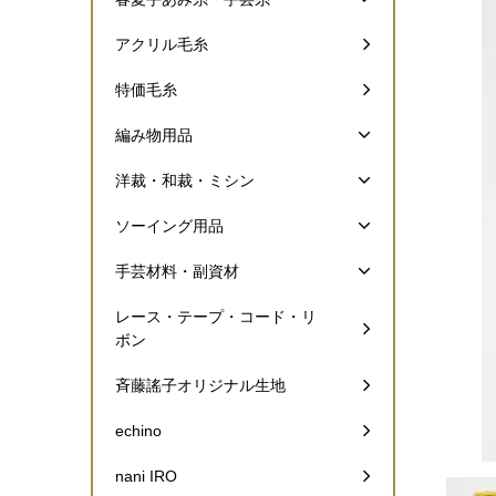
アクリル毛糸
特価毛糸
編み物用品
洋裁・和裁・ミシン
ソーイング用品
手芸材料・副資材
レース・テープ・コード・リ
ボン
斉藤謠子オリジナル生地
echino
nani IRO