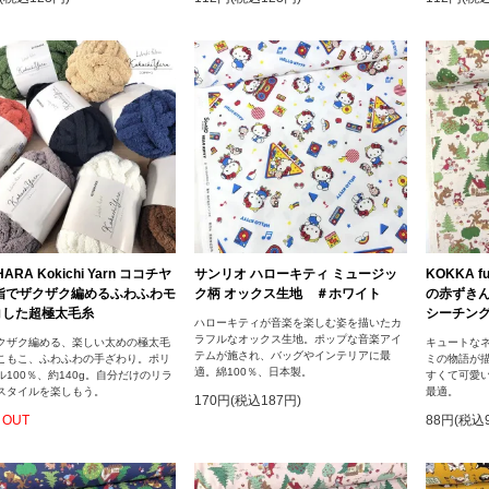
HARA Kokichi Yarn ココチヤ
サンリオ ハローキティ ミュージッ
KOKKA f
 指でザクザク編めるふわふわモ
ク柄 オックス生地 ＃ホワイト
の赤ずきん
コした超極太毛糸
シーチング
ハローキティが音楽を楽しむ姿を描いたカ
ラフルなオックス生地。ポップな音楽アイ
クザク編める、楽しい太めの極太毛
キュートな
テムが施され、バッグやインテリアに最
こもこ、ふわふわの手ざわり。ポリ
ミの物語が描
適。綿100％、日本製。
ル100％、約140g。自分だけのリラ
すくて可愛
スタイルを楽しもう。
最適。
170円(税込187円)
 OUT
88円(税込