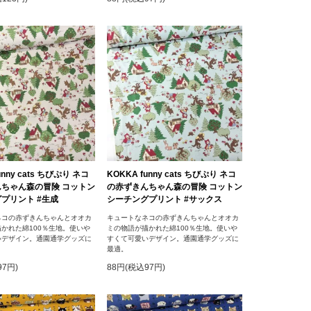
unny cats ちびぷり ネコ
KOKKA funny cats ちびぷり ネコ
ちゃん森の冒険 コットン
の赤ずきんちゃん森の冒険 コットン
プリント #生成
シーチングプリント #サックス
ネコの赤ずきんちゃんとオオカ
キュートなネコの赤ずきんちゃんとオオカ
かれた綿100％生地。使いや
ミの物語が描かれた綿100％生地。使いや
いデザイン。通園通学グッズに
すくて可愛いデザイン。通園通学グッズに
最適。
97円)
88円(税込97円)