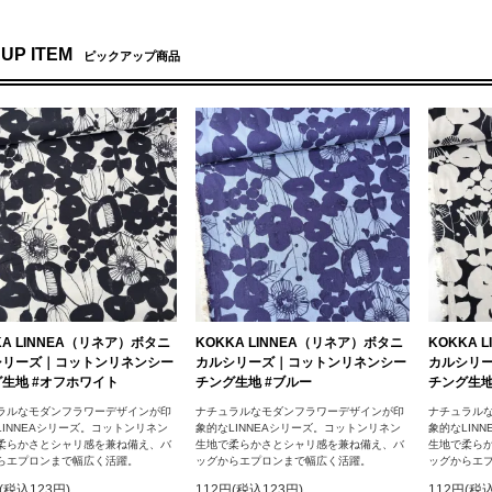
 UP ITEM
ピックアップ商品
KA LINNEA（リネア）ボタニ
KOKKA LINNEA（リネア）ボタニ
KOKKA 
シリーズ｜コットンリネンシー
カルシリーズ｜コットンリネンシー
カルシリ
生地 #オフホワイト
チング生地 #ブルー
チング生地
ラルなモダンフラワーデザインが印
ナチュラルなモダンフラワーデザインが印
ナチュラル
LINNEAシリーズ。コットンリネン
象的なLINNEAシリーズ。コットンリネン
象的なLIN
柔らかさとシャリ感を兼ね備え、バ
生地で柔らかさとシャリ感を兼ね備え、バ
生地で柔ら
らエプロンまで幅広く活躍。
ッグからエプロンまで幅広く活躍。
ッグからエ
(税込123円)
112円(税込123円)
112円(税込