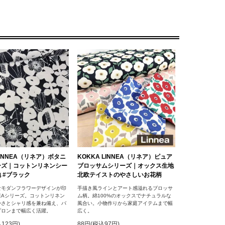
LINNEA（リネア）ボタニ
KOKKA LINNEA（リネア）ピュア
ーズ｜コットンリネンシー
ブロッサムシリーズ｜オックス生地
 #ブラック
北欧テイストのやさしいお花柄
なモダンフラワーデザインが印
手描き風ラインとアート感溢れるブロッサ
NEAシリーズ。コットンリネン
ム柄。綿100%のオックスでナチュラルな
かさとシャリ感を兼ね備え、バ
風合い。小物作りから家庭アイテムまで幅
プロンまで幅広く活躍。
広く。
123円)
88円(税込97円)