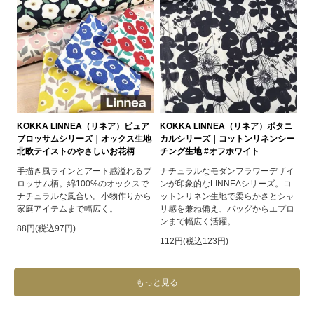
KOKKA LINNEA（リネア）ピュア
KOKKA LINNEA（リネア）ボタニ
ブロッサムシリーズ｜オックス生地
カルシリーズ｜コットンリネンシー
北欧テイストのやさしいお花柄
チング生地 #オフホワイト
手描き風ラインとアート感溢れるブ
ナチュラルなモダンフラワーデザイ
ロッサム柄。綿100%のオックスで
ンが印象的なLINNEAシリーズ。コ
ナチュラルな風合い。小物作りから
ットンリネン生地で柔らかさとシャ
家庭アイテムまで幅広く。
リ感を兼ね備え、バッグからエプロ
ンまで幅広く活躍。
88円(税込97円)
112円(税込123円)
もっと見る