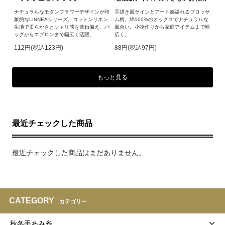
ナチュラルなモダンフラワーデザインが印
手描き風ラインとアート感溢れるブロッサ
象的なLINNEAシリーズ。コットンリネン
ム柄。綿100%のオックスでナチュラルな
生地で柔らかさとシャリ感を兼ね備え、バ
風合い。小物作りから家庭アイテムまで幅
ッグからエプロンまで幅広く活躍。
広く。
112円(税込123円)
88円(税込97円)
もっと見る
最近チェックした商品
最近チェックした商品はまだありません。
CATEGORY
カテゴリー
秋冬手あみ糸