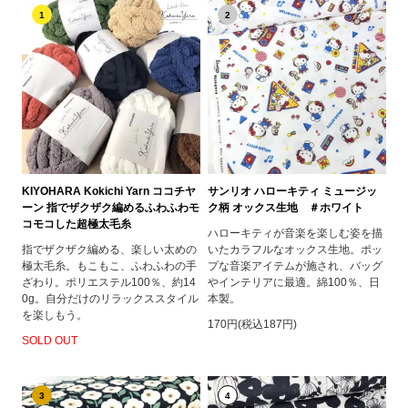
1
2
KIYOHARA Kokichi Yarn ココチヤ
サンリオ ハローキティ ミュージッ
ーン 指でザクザク編めるふわふわモ
ク柄 オックス生地 ＃ホワイト
コモコした超極太毛糸
ハローキティが音楽を楽しむ姿を描
指でザクザク編める、楽しい太めの
いたカラフルなオックス生地。ポッ
極太毛糸。もこもこ、ふわふわの手
プな音楽アイテムが施され、バッグ
ざわり。ポリエステル100％、約14
やインテリアに最適。綿100％、日
0g。自分だけのリラックススタイル
本製。
を楽しもう。
170円(税込187円)
SOLD OUT
3
4