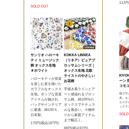
112円
SOLD OUT
2
3
サンリオ ハローキ
KOKKA LINNEA
ティ ミュージック
（リネア）ピュアブ
柄 オックス生地
ロッサムシリーズ｜
＃ホワイト
オックス生地 北欧
KIYO
テイストのやさしい
ハローキティが音楽
ーン
お花柄
を楽しむ姿を描いた
コモ
カラフルなオックス
手描き風ラインとア
指でザ
生地。ポップな音楽
ート感溢れるブロッ
糸。も
アイテムが施され、
サム柄。綿100%の
エステ
バッグやインテリア
オックスでナチュラ
ックス
に最適。綿100％、
ルな風合い。小物作
SOLD
日本製。
りから家庭アイテム
まで幅広く。
170円(税込187円)
88円(税込97円)