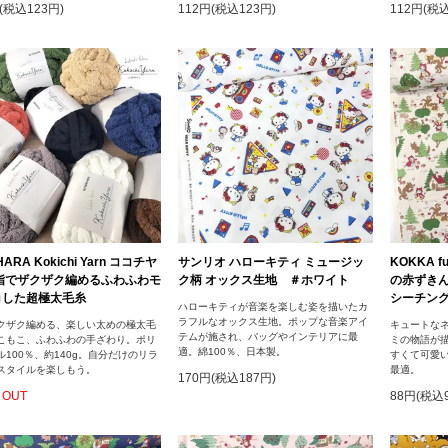
(税込123円)
112円(税込123円)
112円(税込
HARA Kokichi Yarn ココチヤ
サンリオ ハローキティ ミュージッ
KOKKA f
 指でザクザク編めるふわふわモ
ク柄 オックス生地 ＃ホワイト
の赤ずきん
コした超極太毛糸
シーチング
ハローキティが音楽を楽しむ姿を描いたカ
ラフルなオックス生地。ポップな音楽アイ
クザク編める、楽しい太めの極太毛
キュートな
テムが施され、バッグやインテリアに最
こもこ、ふわふわの手ざわり。ポリ
ミの物語が描
適。綿100％、日本製。
ル100％、約140g。自分だけのリラ
すくて可愛
スタイルを楽しもう。
最適。
170円(税込187円)
 OUT
88円(税込