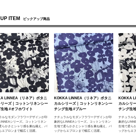
 UP ITEM
ピックアップ商品
KA LINNEA（リネア）ボタニ
KOKKA LINNEA（リネア）ボタニ
KOKKA 
シリーズ｜コットンリネンシー
カルシリーズ｜コットンリネンシー
カルシリ
生地 #オフホワイト
チング生地 #ブルー
チング生地
ラルなモダンフラワーデザインが印
ナチュラルなモダンフラワーデザインが印
ナチュラル
LINNEAシリーズ。コットンリネン
象的なLINNEAシリーズ。コットンリネン
象的なLIN
柔らかさとシャリ感を兼ね備え、バ
生地で柔らかさとシャリ感を兼ね備え、バ
生地で柔ら
らエプロンまで幅広く活躍。
ッグからエプロンまで幅広く活躍。
ッグからエ