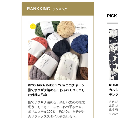
RANKKING
ランキング
PICK
1
KOK
KIYOHARA Kokichi Yarn ココチヤーン
カル
指でザクザク編めるふわふわモコモコし
チング
た超極太毛糸
ナチュ
指でザクザク編める、楽しい太めの極太
象的な
毛糸。もこもこ、ふわふわの手ざわり。
生地で
ポリエステル100％、約140g。自分だけ
ッグか
のリラックススタイルを楽しもう。