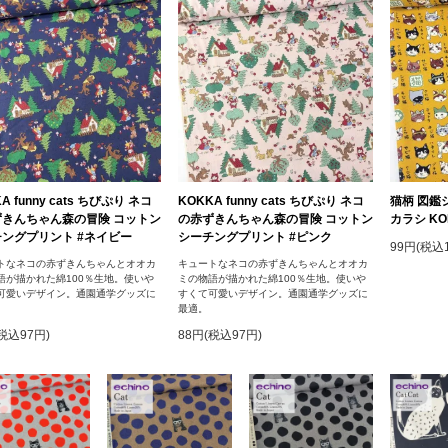
A funny cats ちびぷり ネコ
KOKKA funny cats ちびぷり ネコ
猫柄 図鑑
ずきんちゃん森の冒険 コットン
の赤ずきんちゃん森の冒険 コットン
カラシ KO
ングプリント #ネイビー
シーチングプリント #ピンク
99円(税込1
トなネコの赤ずきんちゃんとオオカ
キュートなネコの赤ずきんちゃんとオオカ
語が描かれた綿100％生地。使いや
ミの物語が描かれた綿100％生地。使いや
可愛いデザイン。通園通学グッズに
すくて可愛いデザイン。通園通学グッズに
最適。
税込97円)
88円(税込97円)