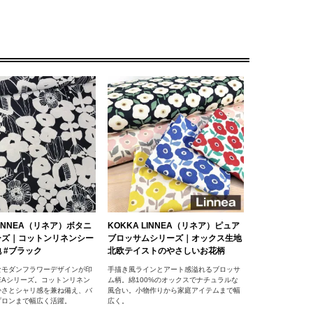
LINNEA（リネア）ボタニ
KOKKA LINNEA（リネア）ピュア
ーズ｜コットンリネンシー
ブロッサムシリーズ｜オックス生地
 #ブラック
北欧テイストのやさしいお花柄
なモダンフラワーデザインが印
手描き風ラインとアート感溢れるブロッサ
NEAシリーズ。コットンリネン
ム柄。綿100%のオックスでナチュラルな
かさとシャリ感を兼ね備え、バ
風合い。小物作りから家庭アイテムまで幅
プロンまで幅広く活躍。
広く。