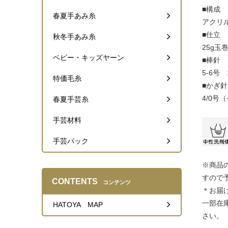
■構成
春夏手あみ糸
アクリル
■仕立
秋冬手あみ糸
25g玉
ベビー・キッズヤーン
■棒針
5-6号
特価毛糸
■かぎ針
4/0号
春夏手芸糸
手芸材料
手芸パック
※商品
すので
CONTENTS
コンテンツ
＊お届
一部在
HATOYA MAP
さい。