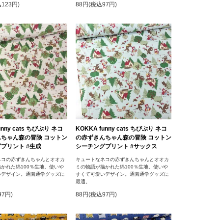
123円)
88円(税込97円)
unny cats ちびぷり ネコ
KOKKA funny cats ちびぷり ネコ
ちゃん森の冒険 コットン
の赤ずきんちゃん森の冒険 コットン
プリント #生成
シーチングプリント #サックス
ネコの赤ずきんちゃんとオオカ
キュートなネコの赤ずきんちゃんとオオカ
かれた綿100％生地。使いや
ミの物語が描かれた綿100％生地。使いや
いデザイン。通園通学グッズに
すくて可愛いデザイン。通園通学グッズに
最適。
97円)
88円(税込97円)