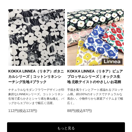
KOKKA LINNEA（リネア）ボタニ
KOKKA LINNEA（リネア）ピュア
カルシリーズ｜コットンリネンシ
ブロッサムシリーズ｜オックス生
ーチング生地 #ブラック
地 北欧テイストのやさしいお花柄
ナチュラルなモダンフラワーデザインが印
手描き風ラインとアート感溢れるブロッサ
象的なLINNEAシリーズ。コットンリネン
ム柄。綿100%のオックスでナチュラルな
生地で柔らかさとシャリ感を兼ね備え、バ
風合い。小物作りから家庭アイテムまで幅
ッグからエプロンまで幅広く活躍。
広く。
112円(税込123円)
88円(税込97円)
もっと見る