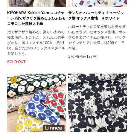
KIYOHARA Kokichi Yarn ココチヤ
サンリオ ハローキティ ミュージッ
ーン 指でザクザク編めるふわふわモ
ク柄 オックス生地 ＃ホワイト
コモコした超極太毛糸
ハローキティが音楽を楽しむ姿を描
指でザクザク編める、楽しい太めの
いたカラフルなオックス生地。ポッ
極太毛糸。もこもこ、ふわふわの手
プな音楽アイテムが施され、バッグ
ざわり。ポリエステル100％、約14
やインテリアに最適。綿100％、日
0g。自分だけのリラックススタイル
本製。
を楽しもう。
170円(税込187円)
SOLD OUT
3
4